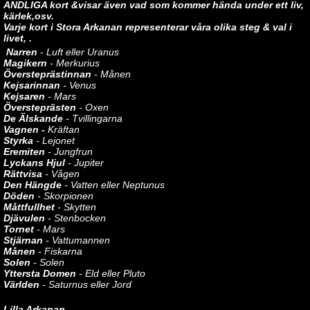
ANDLIGA kort &visar även vad som kommer hända under ett liv,
kärlek,osv.
Varje kort i Stora Arkanan representerar våra olika steg & val i
livet, .
Narren
- Luft eller Uranus
Magikern
- Merkurius
Översteprästinnan
- Månen
Kejsarinnan
- Venus
Kejsaren
- Mars
Översteprästen
- Oxen
De Älskande
- Tvillingarna
Vagnen -
Kräftan
Styrka
- Lejonet
Eremiten
- Jungfrun
Lyckans Hjul
- Jupiter
Rättvisa
- Vågen
Den Hängde
- Vatten eller Neptunus
Döden
- Skorpionen
Måttfullhet
- Skytten
Djävulen
- Stenbocken
Tornet
- Mars
Stjärnan
- Vattumannen
Månen
- Fiskarna
Solen
- Solen
Yttersta Domen
- Eld eller Pluto
Världen
- Saturnus eller Jord
Lilla Arkanan