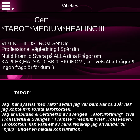
Vibekes
Cert.
*TAROT*MEDIUM*HEALING!!!
VIBEKE HEDSTRÖM Ger Dig
Proffessionel vägledning!! Spår din
Nutid,Framtid,Svara på ALLA dina
Frågor om
KÄRLEK,HÄLSA,JOBB & EKONOMI,Ja Livets Alla Frågor &
Ingen fråga är för dum ;)
TAROT!
Jag har sysslat med Tarot sedan jag var barn,var ca 13år när
jag köpte min första tarotkortlek.
Jag är utbildad & Certifierad av sveriges ' TarotDrottning' Ylva
Trollstierna & Sveriges " Främste " Medium Pher Trollsveden.
Tarotkorten kan vara ett av mina redskap jag använder till
"hjälp" under en medial konsultation.