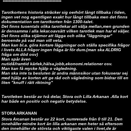
****************************************
Tarotkortens historia sträcker sig oerhört långt tillbaka i tiden,
ingen vet nog egentligen exakt hur långt tillbaka men det finns
dokumentation om tarotkorten från 1300-talet.
Det finns tusentals olika tarotlekar att välja mellan,men grunden
är densamma i alla lekar.oavsätt vilken tarotlek man har el väljer.
Det finns olika stjärnor att lägga och olika "läggningar"
beroende på vad man vill veta.
Man kan bl.a. göra kortare läggningar och ställa specifika frågor
i livets ALLA frågor ingen fråga är för dum.(man ska ALDRIG
fråga om död osv)
Man spår även
nutid&framtid kärlek,hälsa,jobb,ekonomi.relationer osv.
Man kan få mycke hjälp o vägledning.
Man ska inte ta besluten åt andra männsikor utan fokuserar sej
med hjälp av korten att ge råd och vägledning som bidrar till en
liten "knuff i rätt riktning"
Tarotleken består av två delar,
Stora
och
Lilla Arkanan
.
Alla kort
har både en positiv och negativ betydelse.
STORA ARKANAN
Stora Arcanan består av 22 kort, numrerade från 0 till 21. Den
innehåller mindre kort än lilla arkanan men heter så eftersom
den innehåller de största och viktigaste valen i livet,de är