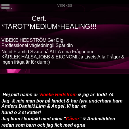
Vibekes
Cert.
*TAROT*MEDIUM*HEALING!!!
VIBEKE HEDSTRÖM Ger Dig
Proffessionel vägledning!! Spår din
Nutid,Framtid,Svara på ALLA dina
Frågor om
KÄRLEK,HÄLSA,JOBB & EKONOMI,Ja Livets Alla Frågor &
Ingen fråga är för dum ;)
Hej,mitt namn är
Vibeke Hedström
& jag är född-74
Jag & min man bor på landet & har fyra underbara barn
Anders,Daniel&Linn & Angel ,Vi har en
hund o 3 st katter!
Jag kom i kontakt med mina "
Gåvor
" & Andevärlden
redan som barn och jag fick med egna