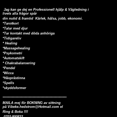
Jag kan ge dej en Professionell hjälp & Vägledning i
livets alla frågor spår
din nutid & framtid Kärlek, hälsa, jobb, ekonomi
.
*Tarotkort
*Talar med djur
*Tar kontakt med döda anhöriga
*Tidigareliv
* Healing
*Massagehealing
*Psykometri
*Automatskift
* Chakrabalansering
*Pendel
*Wicca
*Häxprästinna
*Spells
*skyddsformer
*************************************************
MAILA
mej för
BOKNING
av sittning
på
Vibeke.hedstrom@Hotmail.com
el
Ring & Boka !!!!
0702-800832