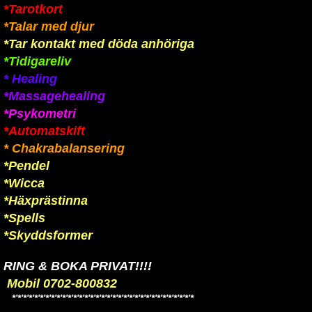
*Tarotkort
*Talar med djur
*Tar kontakt med döda anhöriga
*Tidigareliv
* Healing
*Massagehealing
*Psykometri
*Automatskift
* Chakrabalansering
*Pendel
*Wicca
*Häxprästinna
*Spells
*Skyddsformer
RING & BOKA PRIVAT!!!!
Mobil 0702-800832
*'*'*'*'*'*'*'*'*'*'*'*'*'*'*'*'*'*'*'*'*'*'*'*'*'*'*'*'*'*'*'*'*