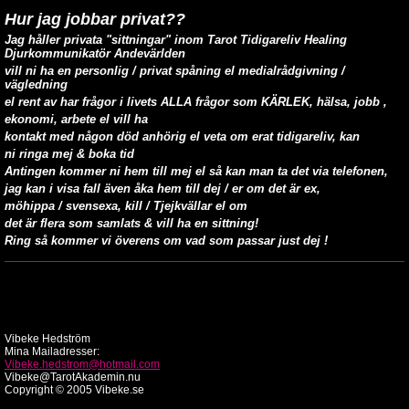
Hur jag jobbar privat??
Jag håller privata "sittningar" inom Tarot Tidigareliv Healing
Djurkommunikatör Andevärlden
vill ni ha en personlig / privat spåning el medialrådgivning /
vägledning
el rent av har frågor i livets ALLA frågor som KÄRLEK, hälsa, jobb ,
ekonomi, arbete el vill ha
kontakt med någon död anhörig el veta om erat tidigareliv, kan
ni ringa mej &
boka tid
Antingen kommer ni hem till mej el så kan man ta det via telefonen,
jag kan i visa fall även åka hem till dej / er om det är ex,
möhippa / svensexa, kill / Tjejkvällar el om
det är flera som samlats & vill ha en sittning!
Ring så kommer vi överens om vad som passar just dej !
Vibeke Hedström
Mina Mailadresser:
Vibeke.hedstrom@hotmail.com
Vibeke@TarotAkademin.nu
Copyright © 2005 Vibeke.se