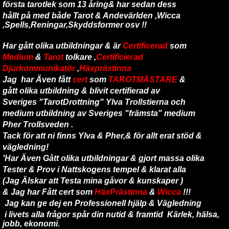
första tarotlek som 13 åring
& har sedan dess
hållt på med både Tarot & Andevärlden ,Wicca
,Spells,Reningar,Skyddsformer osv !!
Har gått olika utbildningar & är
Certificerad
som
Medium
&
Tarot
tolkare ,
Certificierad
Djurkommunikatör
,
Häxprästinna
Jag har Även fått
cert
som
TAROTMÄSTARE
&
gått olika utbildning & blivit certifierad av
Sveriges "TarotDrottning" Ylva Trollstierna och
medium utbildning av Sveriges "främsta" medium
Pher Trollsveden .
Tack för att ni finns Ylva & Pher,& för allt erat stöd &
vägledning!
'Har Även Gått olika utbildningar & gjort massa olika
Tester & Prov i Nattskogens tempel & klarat alla
(Jag Älskar att Testa mina gåvor & kunskaper )
& Jag har Fått cert som
HäxPrästinna
&
Wicca
!!!
Jag kan ge dej en Professionell hjälp & Vägledning
i livets alla frågor spår din nutid & framtid Kärlek, hälsa,
jobb, ekonomi.